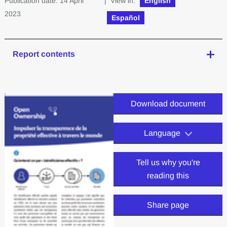
Publication date: 14 April
| View in:
English
2023
Español
Report contents
Download document
Language
Tell us why you're
reading this
Share page