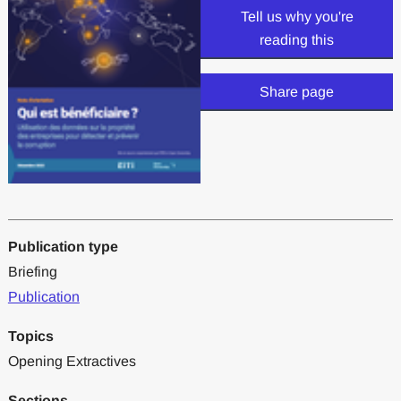
Tell us why you're
reading this
Share page
Publication type
Briefing
Publication
Topics
Opening Extractives
Sections