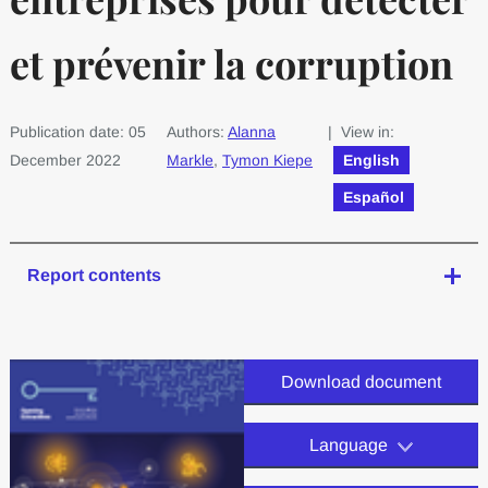
et prévenir la corruption
Publication date: 05
Authors:
Alanna
| View in:
December 2022
Markle
,
Tymon Kiepe
English
Español
Report contents
Download document
Language