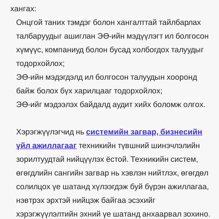
хангах:
Онцгой таних тэмдэг болон хангалттай тайлбарлах
талбаруудыг ашиглан ЭӨ-ийн мэдүүлэгт ил болгосон
хүмүүс, компаниуд болон бусад холбогдох талуудыг
тодорхойлох;
ЭӨ-ийн мэдэгдэлд ил болгосон талуудын хооронд
байж болох бүх харилцааг тодорхойлох;
ЭӨ-ийг мэдээлэх байдалд аудит хийх боломж олгох.
Хэрэгжүүлэгчид нь
системийн загвар, бизнесийн
үйл ажиллагааг
техникийн түвшний шинэчлэлийн
зорилтуудтай нийцүүлэх ёстой. Техникийн систем,
өгөгдлийн сангийн загвар нь хэвлэн нийтлэх, өгөгдөл
солилцох үе шатанд хүлээгдэж буй бүрэн ажиллагаа,
нэвтрэх эрхтэй нийцэж байгаа эсэхийг
хэрэгжүүлэлтийн эхний үе шатанд анхаарвал зохино.