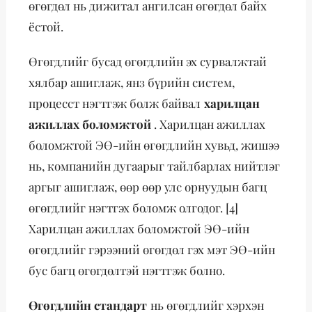
өгөгдөл нь дижитал ангилсан өгөгдөл байх
ёстой.
Өгөгдлийг бусад өгөгдлийн эх сурвалжтай
хялбар ашиглаж, янз бүрийн систем,
процесст нэгтгэж болж байвал
харилцан
ажиллах боломжтой
. Харилцан ажиллах
боломжтой ЭӨ-ийн өгөгдлийн хувьд, жишээ
нь, компанийн дугаарыг тайлбарлах нийтлэг
аргыг ашиглаж, өөр өөр улс орнуудын багц
өгөгдлийг нэгтгэх боломж олгодог. [4]
Харилцан ажиллах боломжтой ЭӨ-ийн
өгөгдлийг гэрээний өгөгдөл гэх мэт ЭӨ-ийн
бус багц өгөгдөлтэй нэгтгэж болно.
Өгөгдлийн стандарт
нь өгөгдлийг хэрхэн