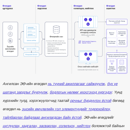
Ангилсан ЭӨ-ийн өгөгдөл
нь түүний ажиллагааг сайжруулж
,
бүх үе
шатанд зардлыг бууруулж
,
бодлогын нөлөөг ихэсгэхэд хүргэдэг
. Үүнд
хүрэхийн тулд, хэрэгжүүлэгчид таатай
орчныг бүрдүүлэх ёстой
бөгөөд
өгөгдөл нь
эцсийн өмчлөлийн гол элементүүдийг тодорхойлох,
тайлбарлах байдлаар ангилагдсан байх ёстой
. ЭӨ-ийн өгөгдлийг
цуглуулах, хадгалах, засварлах, солилцох, нийтлэх
боломжтой байхын