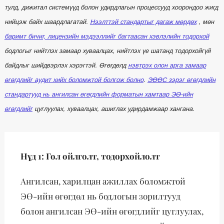
тулд, дижитал системүүд болон удирдлагын процессууд хоорондоо жигд
нийцэж байх шаардлагатай.
Нээлттэй стандартыг дагаж мөрдөх
, мөн
баримт бичиг, лицензийн мэдээллийг багтаасан хэвлэлийн тодорхой
бодлогыг нийтлэх замаар хуваалцах, нийтлэх үе шатанд тодорхойгүй
байдлыг шийдвэрлэх хэрэгтэй. Өгөгдөлд
нэвтрэх олон арга замаар
өгөгдлийг аудит хийх боломжтой болгож болно
.
ЭӨӨС зэрэг өгөгдлийн
стандартууд нь ангилсан өгөгдлийн форматын хамтаар ЭӨ-ийн
өгөгдлийг
цуглуулах, хуваалцах, ашиглах удирдамжаар хангана.
Нүд 1: Гол ойлголт, тодорхойлолт
Ангилсан, харилцан ажиллах боломжтой
ЭӨ-ийн өгөгдөл нь бодлогын зорилтууд
болон ангилсан ЭӨ-ийн өгөгдлийг цуглуулах,