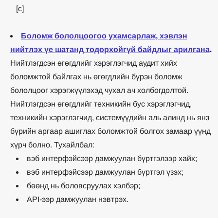
[c]
Боломж бололцоогоо ухамсарлаж, хэвлэн
нийтлэх үе шатанд тодорхойгүй байдлыг арилгана
.
Нийтлэгдсэн өгөгдлийг хэрэглэгчид аудит хийх
боломжтой байлгах нь өгөгдлийн бүрэн боломж
бололцоог хэрэгжүүлэхэд чухал ач холбогдолтой.
Нийтлэгдсэн өгөгдлийг техникийн бус хэрэглэгчид,
техникийн хэрэглэгчид, системүүдийн аль алинд нь янз
бүрийн аргаар ашиглах боломжтой болгох замаар үүнд
хүрч болно. Тухайлбал:
вэб интерфэйсээр дамжуулан бүртгэлээр хайх;
вэб интерфэйсээр дамжуулан бүртгэл үзэх;
бөөнд нь боловсруулах хэлбэр;
API-ээр дамжуулан нэвтрэх.