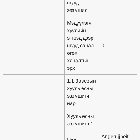
шууд
эзэмшил
Мэдүүлэгч
хуулийн
этгээд дээр
шууд санал
0
өгөх
хяналтын
эрх
1.1 Завсрын
хууль ёсны
эзэмшигч
нар
Хууль ёсны
эзэмшигч 1
Angerujjheit