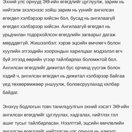
Эхний улс орнууд ЭӨ-ийн өгөгдлийг цуглуулж, зарим нь
нийтэлж эхэлснээс хойш зарим нь үүнийг ангилсан
өгөгдөл хэлбэрээр хийсэн бол, бусад нь ангилаагүй
өгөгдөл хэлбэрээр хийсэн. Ангилаагүй өгөгдөл нь
урьдчилан тодорхойлсон өгөгдлийн загварыг дагаж
мөрддөггүй. Жишээлбэл: хэрэв эцсийн өмчлөгч болон
хуулийн этгээдийн хоорондын харилцааг мэдээлэл өгч
буй этгээд өөрийн үгээр тайлбарлах боломжтой бол.
Ангилсан өгөгдлийг дижитал бус орчинд үүсгэж болох
хэдий ч, ангилсан өгөгдөл нь дижитал хэлбэрээр байгаа
үед төхөөрөмжөөр уншуулж, боловсруулахад хялбар
байдаг.
Энэхүү бодлогын товч танилцуулгын эхний хэсэгт ЭӨ-ийн
ангилсан өгөгдлийг цуглуулах, хадгалах, нийтлэх гол
ашиг тусыг тайлбарласан. Нээлттэй, эцсийн өмчлөлийн
ангилсан өгөгдлийг нийтэлсэн улс орнууд нь нэмэлт