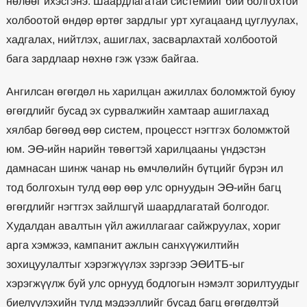
нөлөөг ихэсгэнэ. Шаардлагатай системийг бий болгохтой
холбоотой өндөр өртөг зардлыг урт хугацаанд цуглуулах,
хадгалах, нийтлэх, ашиглах, засварлахтай холбоотой
бага зардлаар нөхнө гэж үзэж байгаа.
Ангилсан өгөгдөл нь харилцан ажиллах боломжтой буюу
өгөгдлийг бусад эх сурвалжийн хамтаар ашиглахад
хялбар бөгөөд өөр систем, процесст нэгтгэх боломжтой
юм. ЭӨ-ийн нарийн төвөгтэй харилцааны үндэстэн
дамнасан шинж чанар нь өмчлөлийн бүтцийг бүрэн ил
тод болгохын тулд өөр өөр улс орнуудын ЭӨ-ийн багц
өгөгдлийг нэгтгэх зайлшгүй шаардлагатай болгодог.
Худалдан авалтын үйл ажиллагааг сайжруулах, хориг
арга хэмжээ, кампанит ажлын санхүүжилтийн
зохицуулалтыг хэрэгжүүлэх зэргээр ЭӨИТБ-ыг
хэрэгжүүлж буй улс орнууд бодлогын нэмэлт зорилтуудыг
биелүүлэхийн тулд мэдээллийг бусад багц өгөгдөлтэй