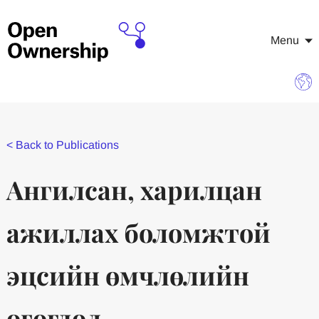
Menu
<
Back to Publications
Ангилсан, харилцан
ажиллах боломжтой
эцсийн өмчлөлийн
өгөгдөл