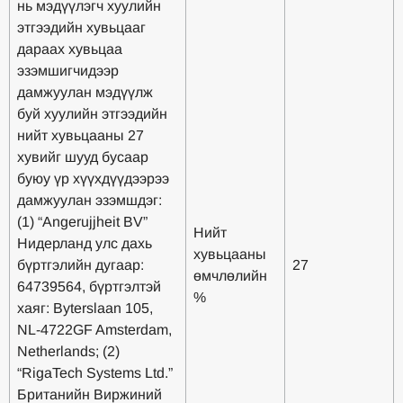
нь мэдүүлэгч хуулийн
этгээдийн хувьцааг
дараах хувьцаа
эзэмшигчидээр
дамжуулан мэдүүлж
буй хуулийн этгээдийн
нийт хувьцааны 27
хувийг шууд бусаар
буюу үр хүүхдүүдээрээ
дамжуулан эзэмшдэг:
(1) “Angerujjheit BV”
Нийт
Нидерланд улс дахь
хувьцааны
бүртгэлийн дугаар:
27
өмчлөлийн
64739564, бүртгэлтэй
%
хаяг: Byterslaan 105,
NL-4722GF Amsterdam,
Netherlands; (2)
“RigaTech Systems Ltd.”
Британийн Виржиний