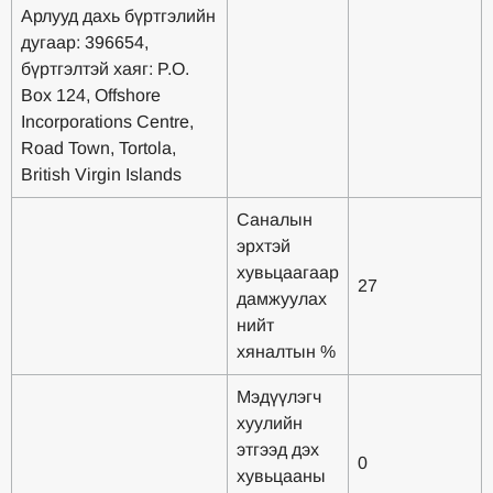
Арлууд дахь бүртгэлийн
дугаар: 396654,
бүртгэлтэй хаяг: P.O.
Box 124, Offshore
Incorporations Centre,
Road Town, Tortola,
British Virgin Islands
Саналын
эрхтэй
хувьцаагаар
27
дамжуулах
нийт
хяналтын %
Мэдүүлэгч
хуулийн
этгээд дэх
0
хувьцааны