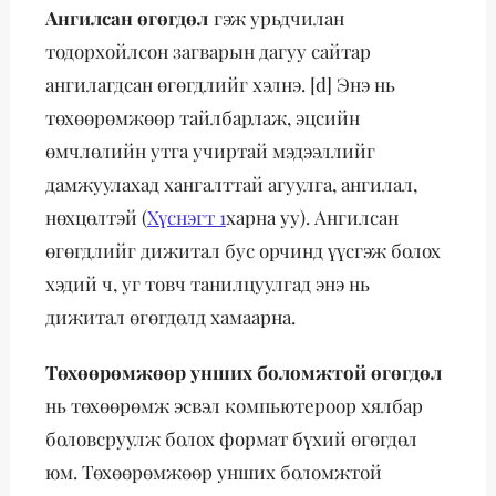
Ангилсан өгөгдөл
гэж урьдчилан
тодорхойлсон загварын дагуу сайтар
ангилагдсан өгөгдлийг хэлнэ. [d] Энэ нь
төхөөрөмжөөр тайлбарлаж, эцсийн
өмчлөлийн утга учиртай мэдээллийг
дамжуулахад хангалттай агуулга, ангилал,
нөхцөлтэй (
Хүснэгт 1
харна уу). Ангилсан
өгөгдлийг дижитал бус орчинд үүсгэж болох
хэдий ч, уг товч танилцуулгад энэ нь
дижитал өгөгдөлд хамаарна.
Төхөөрөмжөөр унших боломжтой өгөгдөл
нь төхөөрөмж эсвэл компьютероор хялбар
боловсруулж болох формат бүхий өгөгдөл
юм. Төхөөрөмжөөр унших боломжтой