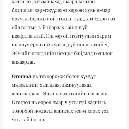
хадгалах, хуваалцахад шаардлагатай
бодлогыг хэрэгжүүлэхэд хэрхэн хувь нэмэр
оруулж болохыг ойлгохын тулд, хэд хэдэн гол
ойлголтыг тайлбарлах зайлшгүй
шаардлагатай. Эдгээр ойлголтуудын зарим
нь илүү ерөнхий хүрээнд үйлчлэх хэдий ч,
ЭӨ-ийн өгөгдлийн нөхцөл байдалд голчлон
анхаардаг.
Өгөгдөл
нь төхөөрөмж болон хүмүүс
мэдээллийг хадгалах, дамжуулахад
ашиглагдана. Энэ нь мэдээллийн нэгж юм.
Өгөгдөл нь өөрөө ямар ч утгагүй хэдий ч,
тодорхой нөхцөлд ашиглах эсвэл харах үед
утгатай болдог.