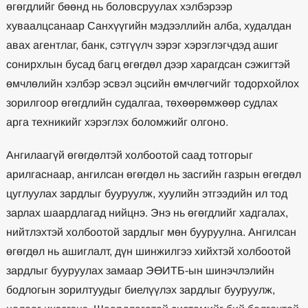
өгөгдлийг бөөнд нь боловсруулах хэлбэрээр
хуваалцсанаар Санхүүгийн мэдээллийн алба, худалдан
авах агентлаг, банк, сэтгүүлч зэрэг хэрэглэгчдэд ашиг
сонирхлын бусад багц өгөгдөл дээр харагдсан сэжигтэй
өмчлөлийн хэлбэр эсвэл эцсийн өмчлөгчийг тодорхойлох
зорилгоор өгөгдлийн судалгаа, төхөөрөмжөөр судлах
арга техникийг хэрэглэх боломжийг олгоно.
Ангилаагүй өгөгдөлтэй холбоотой саад тотгорыг
арилгаснаар, ангилсан өгөгдөл нь засгийн газрын өгөгдөл
цуглуулах зардлыг бууруулж, хуулийн этгээдийн ил тод
зарлах шаардлагад нийцнэ. Энэ нь өгөгдлийг хадгалах,
нийтлэхтэй холбоотой зардлыг мөн бууруулна. Ангилсан
өгөгдөл нь ашиглалт, дүн шинжилгээ хийхтэй холбоотой
зардлыг бууруулах замаар ЭӨИТБ-ын шинэчлэлийн
бодлогын зорилтуудыг биелүүлэх зардлыг бууруулж,