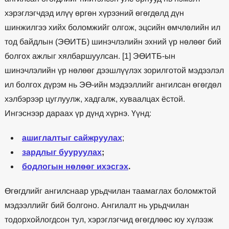
хэрэглэгчдэд илүү өргөн хүрээний өгөгдөлд дүн
шинжилгээ хийх боломжийг олгож, эцсийн өмчлөлийн ил
тод байдлын (ЭӨИТБ) шинэчлэлийн эхний үр нөлөөг бий
болгох ажлыг хялбаршуулсан. [1] ЭӨИТБ-ын
шинэчлэлийн үр нөлөөг дээшлүүлэх зорилготой мэдээлэл
ил болгох дүрэм нь ЭӨ-ийн мэдээллийг ангилсан өгөгдөл
хэлбэрээр цуглуулж, хадгалж, хуваалцах ёстой.
Ингэснээр дараах үр дүнд хүрнэ. Үүнд:
ашиглалтыг сайжруулах
;
зардлыг бууруулах
;
бодлогын нөлөөг ихэсгэх
.
Өгөгдлийг ангилснаар урьдчилан таамаглах боломжтой
мэдээллийг бий болгоно. Ангилалт нь урьдчилан
тодорхойлогдсон тул, хэрэглэгчид өгөгдлөөс юу хүлээж