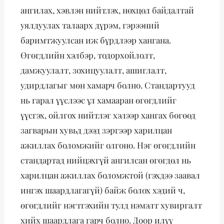
ангилах, хэвлэн нийтлэх, нөхцөл байдалтай
уялдуулах талаарх дүрэм, гэрээний
баримтжуулсан иж бүрдлээр хангана.
Өгөгдлийн хэлбэр, тодорхойлолт,
дамжуулалт, зохицуулалт, ашиглалт,
удирдлагыг мөн хамарч болно. Стандартууд
нь гарал үүслээс үл хамааран өгөгдлийг
үүсгэх, ойлгох нийтлэг хэлээр хангах бөгөөд
загварын хувьд дээд зэргээр харилцан
ажиллах боломжийг олгоно. Нэг өгөгдлийн
стандартад нийцэхгүй ангилсан өгөгдөл нь
харилцан ажиллах боломжтой (гэхдээ заавал
ингэх шаардлагагүй) байж болох хэдий ч,
өгөгдлийг нэгтгэхийн тулд нэмэлт хувиргалт
хийх шаардлага гарч болно. Доор илүү