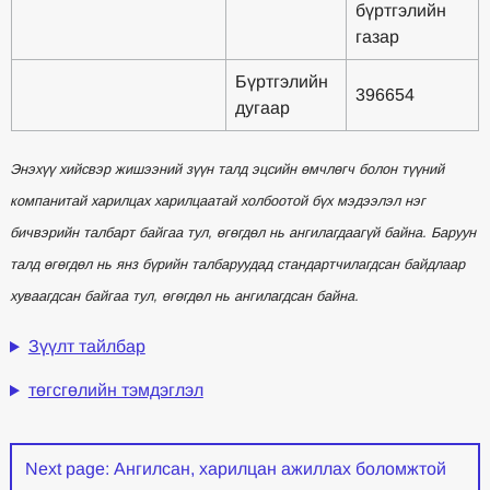
бүртгэлийн
газар
Бүртгэлийн
396654
дугаар
Энэхүү хийсвэр жишээний зүүн талд эцсийн өмчлөгч болон түүний
компанитай харилцах харилцаатай холбоотой бүх мэдээлэл нэг
бичвэрийн талбарт байгаа тул, өгөгдөл нь ангилагдаагүй байна. Баруун
талд өгөгдөл нь янз бүрийн талбаруудад стандартчилагдсан байдлаар
хуваагдсан байгаа тул, өгөгдөл нь ангилагдсан байна.
Зүүлт тайлбар
төгсгөлийн тэмдэглэл
Next page: Ангилсан, харилцан ажиллах боломжтой