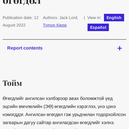
Publication date: 12
Authors: Jack Lord,
| View in:
English
August 2022
Tymon Kiepe
Español
Report contents
Тойм
Өгөгдлийг ангилсан хэлбэрээр авах боломжтой үед
эцсийн өмчлөлийн (ЭӨ) өгөгдлийн хэрэглээ, үнэ цэнэ
нэмэгддэг. Ангилсан өгөгдөл гэж урьдчилан тодорхойлсон
загварын дагуу сайтар ангилагдсан өгөгдлийг хэлнэ.