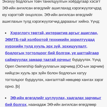
Энэхүү бодлогын товч танилцуулгын хоёрдугаар хэсэгт
ЭӨ-ийн ангилсан өгөгдлийг ашиглахад хэрэгжүүлэгчдэд
юу хэрэгтэйг онцолсон. ЭӨ-ийн ангилсан өгөгдлийг
ашиглахын тулд хэрэгжүүлэгчид дараахыг хийнэ. Үүнд:
Хэрэглэгч төвтэй, интерактив аргыг ашиглан,
ЭӨИТБ-тай холбоотой техникийн зорилтуудад
хүрэхийн тулд хууль эрх зүй, зохицуулалт,
бодлогын тогтолцоог бий болгож, үе шаттайгаар
сайжруулах замаар таатай орчныг
бүрдүүлэх. Үүнд
Open Ownership байгууллагын зарчимд (OO-ын зарчим)
нийцсэн хууль эрх зүйн болон бодлогын хатуу
тогтолцоог бүрдүүлэх, хангалттай нөөцөөр хангах зэрэг
орно. [b]
ЭӨ-ийн өгөгдлийг цуглуулах, хадгалах зарчмыг
бий болгох
, наанадаж ЭӨ-ийн ангилсан өгөгдлөөр