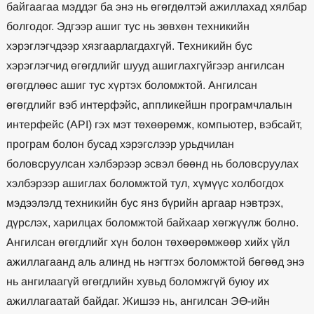
байгаагаа мэддэг ба энэ нь өгөгдөлтэй ажиллахад хялбар
болгодог. Эдгээр ашиг тус нь зөвхөн техникийн
хэрэглэгчдээр хязгаарлагдахгүй. Техникийн бус
хэрэглэгчид өгөгдлийг шууд ашиглахгүйгээр ангилсан
өгөгдлөөс ашиг тус хүртэх боломжтой. Ангилсан
өгөгдлийг вэб интерфэйс, аппликейшн програмчлалын
интерфейс (API) гэх мэт төхөөрөмж, компьютер, вэбсайт,
програм болон бусад хэрэгслээр урьдчилан
боловсруулсан хэлбэрээр эсвэл бөөнд нь боловсруулах
хэлбэрээр ашиглах боломжтой тул, хүмүүс холбогдох
мэдээлэлд техникийн бус янз бүрийн аргаар нэвтрэх,
дүрслэх, харилцах боломжтой байхаар хөгжүүлж болно.
Ангилсан өгөгдлийг хүн болон төхөөрөмжөөр хийх үйл
ажиллагаанд аль алинд нь нэгтгэх боломжтой бөгөөд энэ
нь ангилаагүй өгөгдлийн хувьд боломжгүй буюу их
ажиллагаатай байдаг. Жишээ нь, ангилсан ЭӨ-ийн