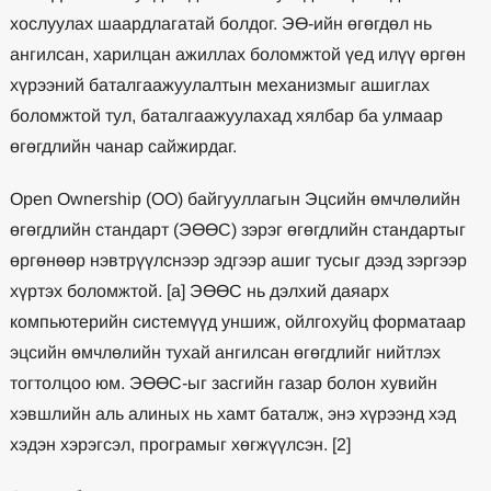
хослуулах шаардлагатай болдог. ЭӨ-ийн өгөгдөл нь
ангилсан, харилцан ажиллах боломжтой үед илүү өргөн
хүрээний баталгаажуулалтын механизмыг ашиглах
боломжтой тул, баталгаажуулахад хялбар ба улмаар
өгөгдлийн чанар сайжирдаг.
Open Ownership (OO) байгууллагын Эцсийн өмчлөлийн
өгөгдлийн стандарт (ЭӨӨС) зэрэг өгөгдлийн стандартыг
өргөнөөр нэвтрүүлснээр эдгээр ашиг тусыг дээд зэргээр
хүртэх боломжтой. [a] ЭӨӨС нь дэлхий даяарх
компьютерийн системүүд уншиж, ойлгохуйц форматаар
эцсийн өмчлөлийн тухай ангилсан өгөгдлийг нийтлэх
тогтолцоо юм. ЭӨӨС-ыг засгийн газар болон хувийн
хэвшлийн аль алиных нь хамт баталж, энэ хүрээнд хэд
хэдэн хэрэгсэл, програмыг хөгжүүлсэн. [2]