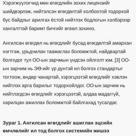
Хэрэгжүүлэгчид мөн өгөгдлийн зохих лицензийг
шийдвэрлэж, нийтэлсэн өгөгдөлтэй холбоотой тодорхой
бус байдлыг арилгах ёстой нийтлэх бодлогын хэлбэрээр
хангалттай баримт бичгийг өгвөл зохино.
Ангилсан өгөгдөл нь өгөгдлийг бусад өгөгдөлтэй амархан
нэгтгэж, урьдчилан таамаглах боломжтой, найдвартай
болгодог тул OO-ын зарчмын үндсэн ойлголт юм. [3] OO-
ын зарчим нь ЭӨ-ийг үр дүнтэй ил болгох стандартыг
тогтоож, өндөр чанартай, хэрэгцээтэй өгөгдлийг хэвлэн
нийтлэх арга барилыг тодорхойлдог. OO-ын зарчим нь
нийтлэгдсэн өгөгдлийг хэрэгцээтэй, алдаа мадаггүй,
харилцан ажиллах боломжтой байлгахад тусалдаг.
Зураг 1. Ангилсан өгөгдлийг ашиглан эцсийн
өмчлөлийг ил тод болгох системийн жишээ