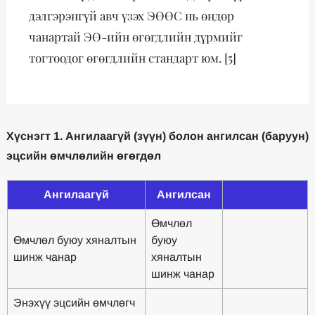
дэлгэрэнгүй авч үзэх ЭӨӨС нь өндөр
чанартай ЭӨ-ийн өгөгдлийн дүрмийг
тогтоодог өгөгдлийн стандарт юм. [5]
Хүснэгт 1. Ангилаагүй (зүүн) болон ангилсан (баруун)
эцсийн өмчлөлийн өгөгдөл
Ангилаагүй
Aнгилсан
Өмчлөл
Өмчлөл буюу хяналтын
буюу
шинж чанар
хяналтын
шинж чанар
Энэхүү эцсийн өмчлөгч