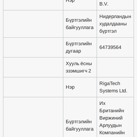
Нэр
B.V.
Нидерландын
Бүртгэлийн
худалдааны
байгууллага
бүртгэл
Бүртгэлийн
64739564
дугаар
Хууль ёсны
эзэмшигч 2
RigaTech
Нэр
Systems Ltd.
Их
Британийн
Виржиний
Бүртгэлийн
Арлуудын
байгууллага
Компанийн