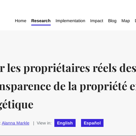
Home
Research
Implementation
Impact
Blog
Map
r les propriétaires réels de
ansparence de la propriété 
gétique
:
Alanna Markle
| View in:
English
Español