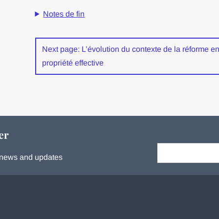
Notes de fin
Next page: L’évolution du contexte de la réforme en
propriété effective
er
Your email:
s, news and updates