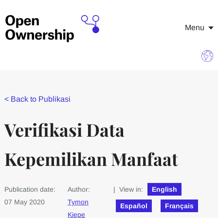
Menu
<
Back to Publikasi
Verifikasi Data
Kepemilikan Manfaat
Publication date:
Author:
| View in:
English
07 May 2020
Tymon
Español
Français
Kiepe