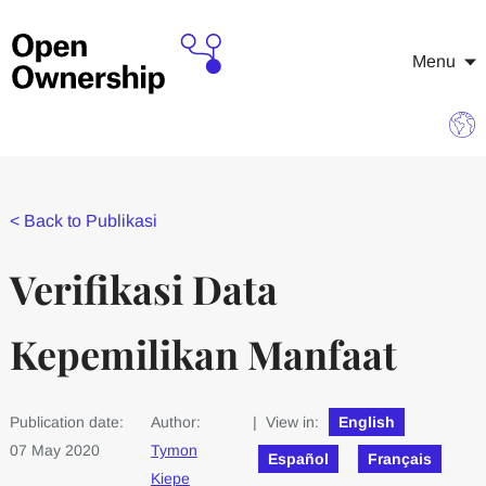
Menu
<
Back to Publikasi
Verifikasi Data
Kepemilikan Manfaat
Publication date:
Author:
| View in:
English
07 May 2020
Tymon
Español
Français
Kiepe