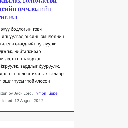
цсийн өмчлөлийн
гөгдөл
эхүү бодлогын товч
нилцуулгад эцсийн өмчлөлийн
гилсан өгөгдлийг цуглуулж,
дгалж, нийтэлснээр
иглалтыг нь хэрхэн
йжруулж, зардлыг бууруулж,
длогын нөлөөг ихэсгэх талаар
л ашиг тусыг тоймлосон
itten by Jack Lord,
Tymon Kiepe
blished: 12 August 2022