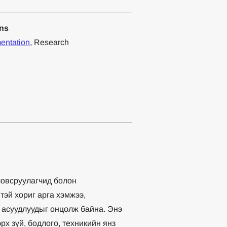
ons
entation
, Research
ловсруулагчид болон
тэй хориг арга хэмжээ,
л асуудлуудыг онцолж байна. Энэ
рх зүй, бодлого, техникийн янз