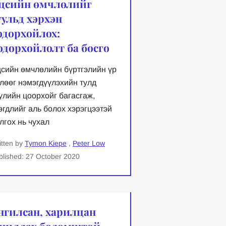
цсийн өмчлөлийг
уульд хэрхэн
одорхойлох:
одорхойлолт ба босго
сийн өмчлөлийн бүртгэлийн үр
лөөг нэмэгдүүлэхийн тулд
улийн цоорхойг багасгаж,
өгдлийг аль болох хэрэгцээтэй
лгох нь чухал
itten by
Tymon Kiepe
,
Peter Low
blished: 27 October 2020
нгилсан, харилцан
жиллах боломжтой