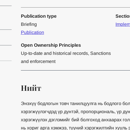
Publication type
Secti
Briefing
Implem
Publication
Open Ownership Principles
Up-to-date and historical records, Sanctions
and enforcement
Нийт
Энэхүү бодлогын товч танилцуулга нь бодлого бо
хэрэгжүүлэгчдэд үр дүнтэй, пропорциональ, үр дүн
хэрэгжүүлэх дэглэмийг бий болгоход анхаарах го
нь хориг арга хэмжээ, түүний хэрэгжилтийн хууль э