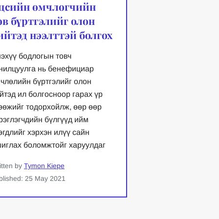
цсийн өмчлөгчийн
өв бүртгэлийг олон
ийтэд нээлттэй болгох
эхүү бодлогын товч
нилцуулга нь бенефициар
члөлийн бүртгэлийг олон
йтэд ил болгосноор гарах үр
өөжийг тодорхойлж, өөр өөр
рэглэгчдийн бүлгүүд ийм
өгдлийг хэрхэн илүү сайн
иглах боломжтойг харуулдаг
itten by
Tymon Kiepe
blished: 25 May 2021