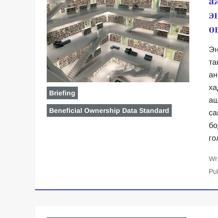
э
ө
Эн
та
ан
ха
Briefing
аш
Beneficial Ownership Data Standard
са
бо
го
Wr
Pu