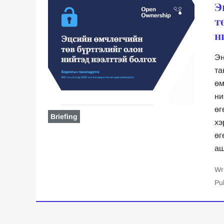
Э
т
н
Эн
та
өм
ни
өг
Briefing
хэ
өг
аш
Wr
Pu