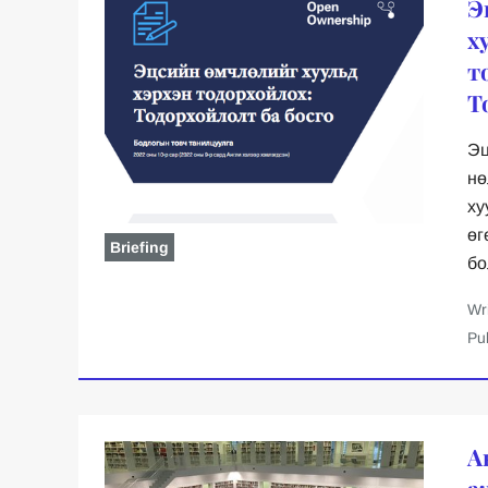
Э
х
т
Т
Эц
нө
ху
өг
Briefing
бо
Wr
Pu
А
а