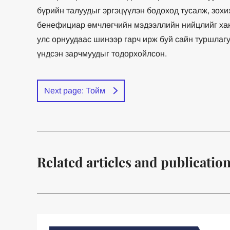
бүрийн талуудыг эргэцүүлэн бодоход тусалж, зохих
бенефициар өмчлөгчийн мэдээллийн нийцлийг ханг
улс орнуудаас шинээр гарч ирж буй сайн туршлаг
үндсэн зарчмуудыг тодорхойлсон.
Next page: Тойм
Related articles and publicatio