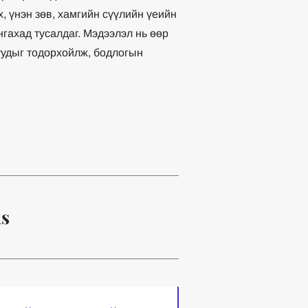
, үнэн зөв, хамгийн сүүлийн үеийн
ахад тусалдаг. Мэдээлэл нь өөр
уудыг тодорхойлж, бодлогын
ns